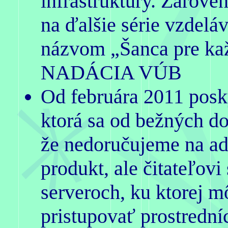
infraštruktúry. Zárov
na ďalšie série vzdeláv
názvom „Šanca pre kaž
NADÁCIA VÚB
Od februára 2011 posk
ktorá sa od bežných d
že nedoručujeme na ad
produkt, ale čitateľov
serveroch, ku ktorej 
pristupovať prostredn