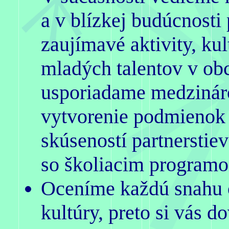
a v blízkej budúcnosti
zaujímavé aktivity, ku
mladých talentov v obc
usporiadame medzinár
vytvorenie podmienok
skúseností partnersti
so školiacim program
Oceníme každú snahu 
kultúry, preto si vás 