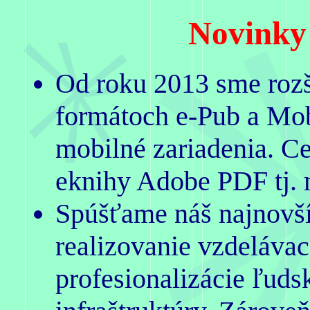
Novinky 
Od roku 2013 sme rozš
formátoch e-Pub a Mob
mobilné zariadenia. C
eknihy Adobe PDF tj.
Spúšťame náš najnovší
realizovanie vzdelávac
profesionalizácie ľuds