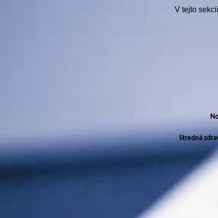
V tejto sekc
No
Stredná zdrav