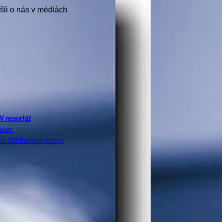
šli o nás v médiách
V reportáž
vum
ka SZŠ
tllačová
správa