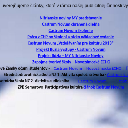
ii uverejňujeme články, ktoré v rámci našej
publicitnej
činnosti vy
Nitrianske noviny MY predstavenie
Castrum
Novum
chránená dielňa
Castrum
Novum
školenie
Práca v CHP po školení a nízko nákladové vydanie
Castrum
Novum
„Vzdelávaním pre kultúru 2013“
Projekt Ilúzia výstupy -
Castrum
Novum
Projekt Ilúzia –
MY Nitrianske Noviny
Zapojme tvorivé š
koly
– Novozámocké ECHO
vé Zámky očami študentov
–
Castrum
Novum
Novoz
ám
ocké ECHO
T
Stredná zdravotnícka škola NZ 1. Aktivita spoločná tvorba -
Castrum
No
otnícka škola NZ 2. Aktivita
audiokniha
-
Castrum
Novum
strán
ZPB Semerovo
Participatívna
kultúra
článok
Castrum
Novum